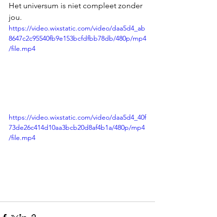
Het universum is niet compleet zonder 
jou.
https://video.wixstatic.com/video/daa5d4_ab
8647c2c95540fb9e153bcfdfbb78db/480p/mp4
/file.mp4
https://video.wixstatic.com/video/daa5d4_40f
73de26c414d10aa3bcb20d8af4b1a/480p/mp4
/file.mp4