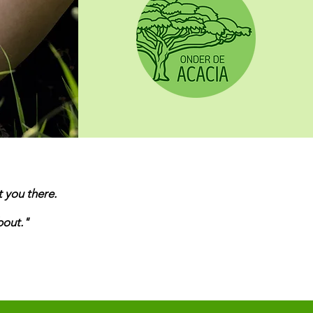
t you there.
bout."