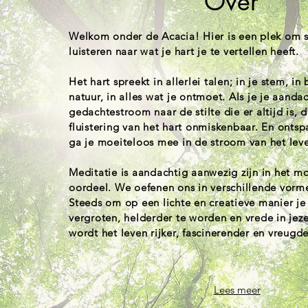
Over
Welkom onder de Acacia! Hier is een plek om st
luisteren naar wat je hart je te vertellen heeft.
Het hart spreekt in allerlei talen; in je stem, i
natuur, in alles wat je ontmoet. Als je je aanda
gedachtestroom naar de stilte die er altijd is, 
fluistering van het hart onmiskenbaar. En onts
ga je moeiteloos mee in de stroom van het lev
Meditatie is aandachtig aanwezig zijn in het 
oordeel. We oefenen ons in verschillende vorm
Steeds om op een lichte en creatieve manier je
vergroten, helderder te worden en vrede in jeze
wordt het leven rijker, fascinerender en vreugdev
Lees meer