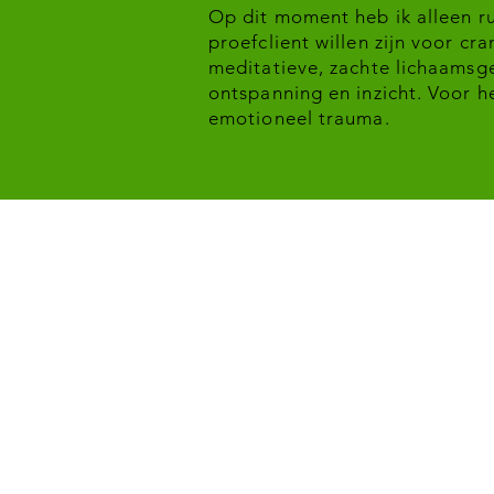
Op dit moment heb ik alleen r
proefclient willen zijn voor cr
meditatieve, zachte lichaamsge
ontspanning en inzicht. Voor h
emotioneel trauma.