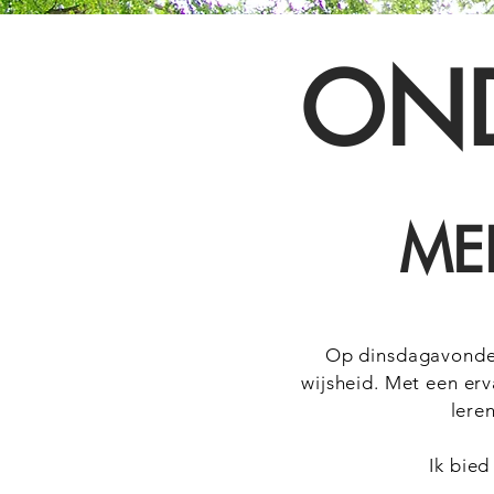
OND
MED
Op dinsdagavonden 
wijsheid. Met een erva
lere
Ik bied