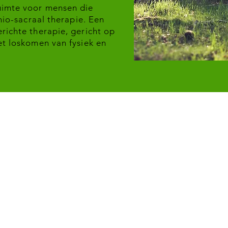
uimte voor mensen die
anio-sacraal therapie. Een
richte therapie, gericht op
et loskomen van fysiek en