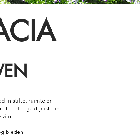
ACIA
OVEN
 in stilte, ruimte en
iet ... Het gaat juist om
ijn ...
eg bieden