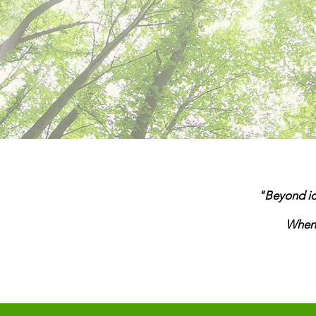
"Beyond ide
When t