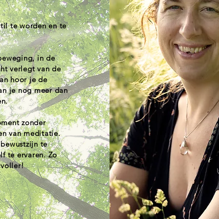
il te worden en te
n beweging, in de
cht verlegt van de
dan hoor je de
pan je nog meer dan
en.
moment zonder
en van meditatie.
 bewustzijn te
lf te ervaren. Zo
oller!​